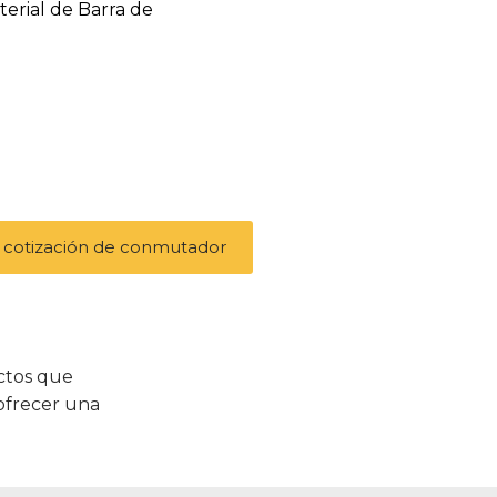
terial de Barra de
 cotización de conmutador
uctos que
 ofrecer una