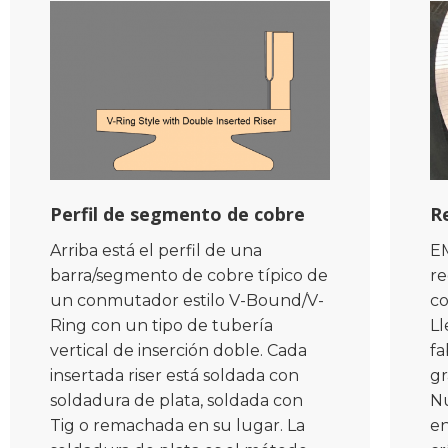
Perfil de segmento de cobre
R
Arriba está el perfil de una
EM
barra/segmento de cobre típico de
re
un conmutador estilo V-Bound/V-
co
Ring con un tipo de tubería
Ll
vertical de inserción doble. Cada
fa
insertada riser está soldada con
gr
soldadura de plata, soldada con
N
Tig o remachada en su lugar. La
en