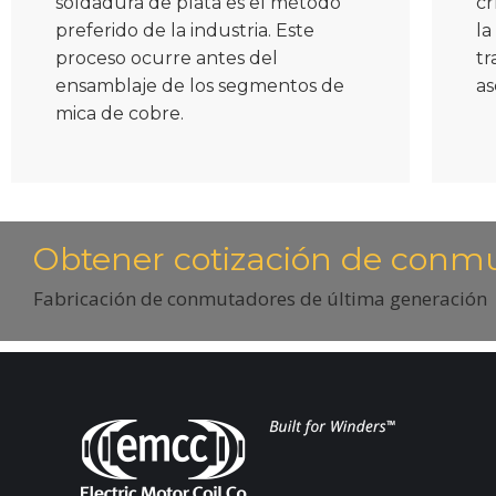
soldadura de plata es el método
cr
preferido de la industria. Este
la
proceso ocurre antes del
tr
ensamblaje de los segmentos de
as
mica de cobre.
Obtener cotización de conm
Fabricación de conmutadores de última generación