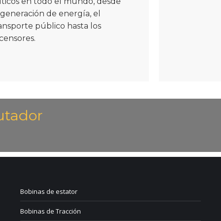
íticos en todo el mundo, desde
 generación de energía, el
ansporte público hasta los
censores.
utador
Bobinas de estator
Bobinas de Tracción