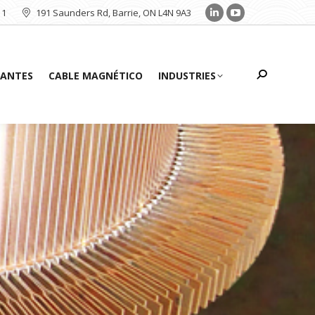
11
191 Saunders Rd, Barrie, ON L4N 9A3
Search
ZANTES
CABLE MAGNÉTICO
INDUSTRIES