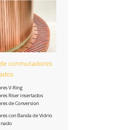
 de conmutadores
nados
res V-Ring
es Riser insertados
es de Conversion
es con Banda de Vidrio
binado