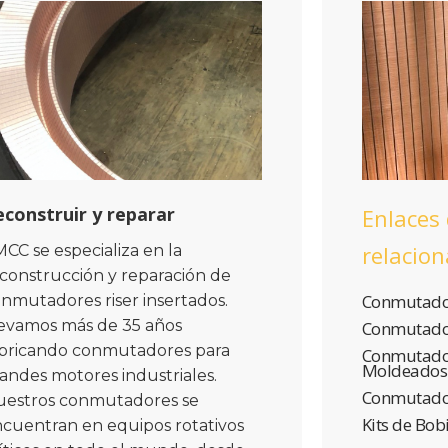
econstruir y reparar
Enlaces
relacio
CC se especializa en la
construcción y reparación de
Conmutado
nmutadores riser insertados.
evamos más de 35 años
Conmutador
bricando conmutadores para
Conmutador
Moldeados
andes motores industriales.
Conmutador
uestros conmutadores se
Kits de Bo
cuentran en equipos rotativos