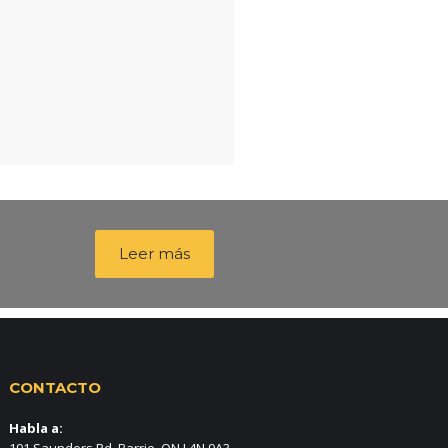
Leer más
CONTACTO
Habla a:
191 Saunders Rd, Barrie, ON L4N 9A3